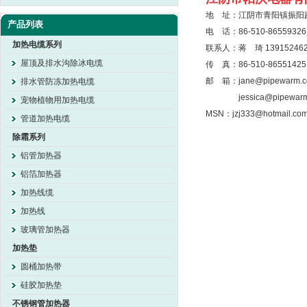
地 址：江阴市青阳镇振阳路
产品列表
电 话：86-510-86559326
加热电缆系列
联系人：蒋 琦 139152462
屋顶及排水沟除冰电缆
传 真：86-510-86551425
邮 箱：jane@pipewarm.
排水管防冻加热电缆
jessica@pipewar
宠物植物用加热电缆
MSN：jzj333@hotmail.co
管道加热电缆
除霜系列
铝管加热器
铝箔加热器
加热线缆
加热线
玻璃管加热器
加热垫
圆桶加热带
硅胶加热垫
不锈钢管加热器